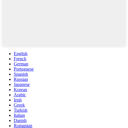
English
French
German
Portuguese
Spanish
Russian
Japanese
Korean
Arabic
Irish
Greek
Turkish
Italian
Danish
Romanian