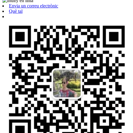
Envia un correu electrònic
Què tal