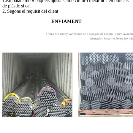
1.Embalat amb 8 paquets ajustats amb cinturó metàl·lic i embolicats
de plàstic si cal
2. Segons el requisit del client
ENVIAMENT