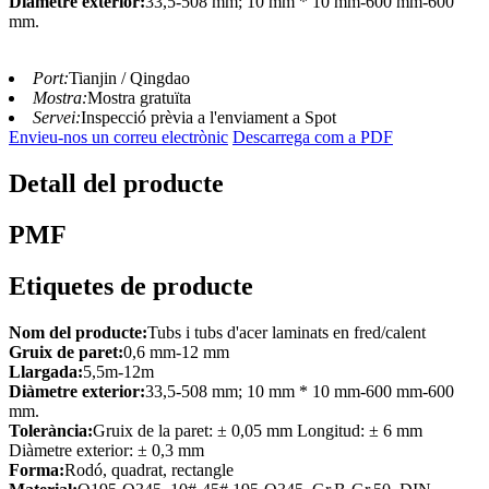
Diàmetre exterior:
33,5-508 mm; 10 mm * 10 mm-600 mm-600
mm.
Port:
Tianjin / Qingdao
Mostra:
Mostra gratuïta
Servei:
Inspecció prèvia a l'enviament a Spot
Envieu-nos un correu electrònic
Descarrega com a PDF
Detall del producte
PMF
Etiquetes de producte
Nom del producte:
Tubs i tubs d'acer laminats en fred/calent
Gruix de paret:
0,6 mm-12 mm
Llargada:
5,5m-12m
Diàmetre exterior:
33,5-508 mm; 10 mm * 10 mm-600 mm-600
mm.
Tolerància:
Gruix de la paret: ± 0,05 mm Longitud: ± 6 mm
Diàmetre exterior: ± 0,3 mm
Forma:
Rodó, quadrat, rectangle