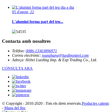
05 d'agost, 22
L'alumini forma part del teu...
Contacta amb nosaltres
Telèfon:
0086-13363896971
Correu electrònic:
joanzhang@luedingsteel.com
Adreça:
Hebei Lueding Imp. & Exp Trading Co., Ltd.
CONSULTA ARA
© Copyright - 2010-2020 : Tots els drets reservats.
Productes calents
-
Mapa del lloc