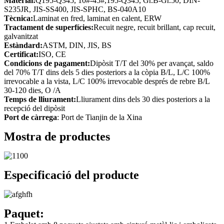
Material:
Q195-Q345, 10#-45#,195-Q345, Gr.B-Gr.50, DIN-
S235JR, JIS-SS400, JIS-SPHC, BS-040A10
Tècnica:
Laminat en fred, laminat en calent, ERW
Tractament de superfícies:
Recuit negre, recuit brillant, cap recuit,
galvanitzat
Estàndard:
ASTM, DIN, JIS, BS
Certificat:
ISO, CE
Condicions de pagament:
Dipòsit T/T del 30% per avançat, saldo
del 70% T/T dins dels 5 dies posteriors a la còpia B/L, L/C 100%
irrevocable a la vista, L/C 100% irrevocable després de rebre B/L
30-120 dies, O /A
Temps de lliurament:
Lliurament dins dels 30 dies posteriors a la
recepció del dipòsit
Port de càrrega
: Port de Tianjin de la Xina
Mostra de productes
Especificació del producte
Paquet: