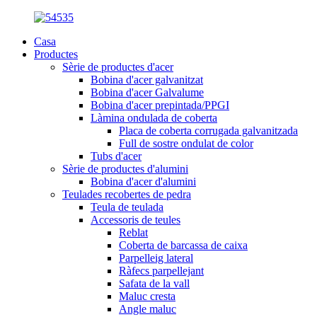
Casa
Productes
Sèrie de productes d'acer
Bobina d'acer galvanitzat
Bobina d'acer Galvalume
Bobina d'acer prepintada/PPGI
Làmina ondulada de coberta
Placa de coberta corrugada galvanitzada
Full de sostre ondulat de color
Tubs d'acer
Sèrie de productes d'alumini
Bobina d'acer d'alumini
Teulades recobertes de pedra
Teula de teulada
Accessoris de teules
Reblat
Coberta de barcassa de caixa
Parpelleig lateral
Ràfecs parpellejant
Safata de la vall
Maluc cresta
Angle maluc