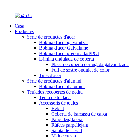
Casa
Productes
Sèrie de productes d'acer
Bobina d'acer galvanitzat
Bobina d'acer Galvalume
Bobina d'acer prepintada/PPGI
Làmina ondulada de coberta
Placa de coberta corrugada galvanitzada
Full de sostre ondulat de color
Tubs d'acer
Sèrie de productes d'alumini
Bobina d'acer d'alumini
Teulades recobertes de pedra
Teula de teulada
Accessoris de teules
Reblat
Coberta de barcassa de caixa
Parpelleig lateral
Ràfecs parpellejant
Safata de la vall
Maluc cresta