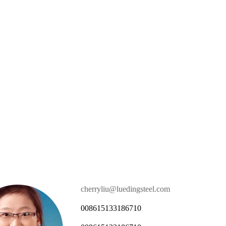
cherryliu@luedingsteel.com
008615133186710