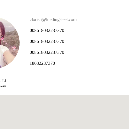
clorisli@luedingsteel.com
008618032237370
008618032237370
008618032237370
18032237370
s Li
ndes