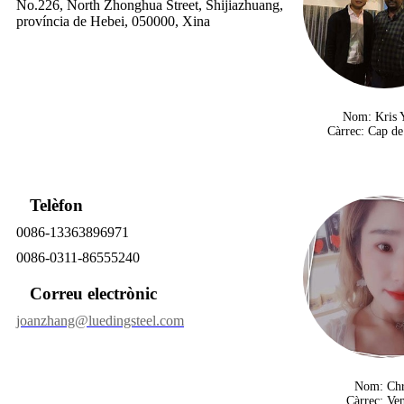
No.226, North Zhonghua Street, Shijiazhuang,
província de Hebei, 050000, Xina
Nom: Kris 
Càrrec: Cap de
Telèfon
0086-13363896971
0086-0311-86555240
Correu electrònic
joanzhang@luedingsteel.com
Nom: Chr
Càrrec: Ve