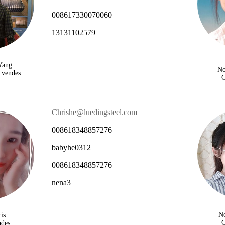
008617330070060
13131102579
Yang
No
 vendes
C
Chrishe@luedingsteel.com
008618348857276
babyhe0312
008618348857276
nena3
N
is
C
ndes