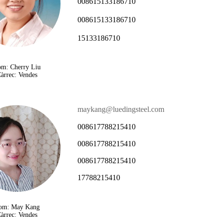
008615133186710
008615133186710
15133186710
m: Cherry Liu
àrrec: Vendes
maykang@luedingsteel.com
008617788215410
008617788215410
008617788215410
17788215410
om: May Kang
àrrec: Vendes