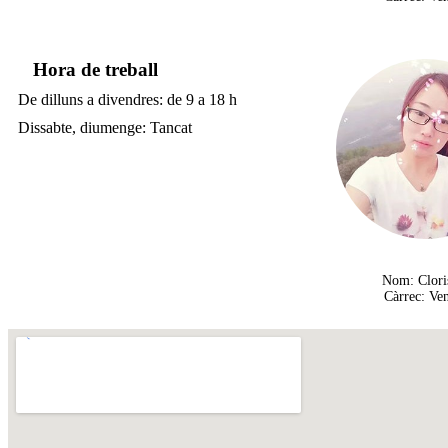
Hora de treball
De dilluns a divendres: de 9 a 18 h
Dissabte, diumenge: Tancat
Nom: Clori
Càrrec: Ve