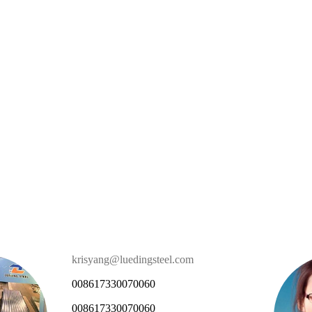
krisyang@luedingsteel.com
008617330070060
008617330070060