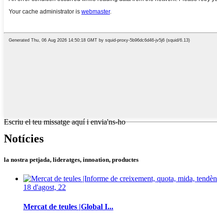
Escriu el teu missatge aquí i envia'ns-ho
Notícies
la nostra petjada, lideratges, innoation, productes
18 d'agost, 22
Mercat de teules |Global I...