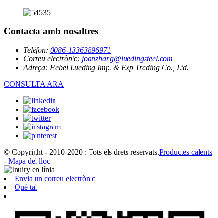
Contacta amb nosaltres
Telèfon:
0086-13363896971
Correu electrònic:
joanzhang@luedingsteel.com
Adreça:
Hebei Lueding Imp. & Exp Trading Co., Ltd.
CONSULTA ARA
© Copyright - 2010-2020 : Tots els drets reservats.
Productes calents
-
Mapa del lloc
Envia un correu electrònic
Què tal