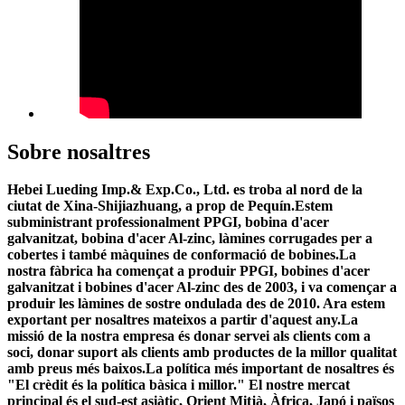
Sobre nosaltres
Hebei Lueding Imp.& Exp.Co., Ltd. es troba al nord de la
ciutat de Xina-Shijiazhuang, a prop de Pequín.Estem
subministrant professionalment PPGI, bobina d'acer
galvanitzat, bobina d'acer Al-zinc, làmines corrugades per a
cobertes i també màquines de conformació de bobines.La
nostra fàbrica ha començat a produir PPGI, bobines d'acer
galvanitzat i bobines d'acer Al-zinc des de 2003, i va començar a
produir les làmines de sostre ondulada des de 2010. Ara estem
exportant per nosaltres mateixos a partir d'aquest any.La
missió de la nostra empresa és donar servei als clients com a
soci, donar suport als clients amb productes de la millor qualitat
amb preus més baixos.La política més important de nosaltres és
"El crèdit és la política bàsica i millor." El nostre mercat
principal és el sud-est asiàtic, Orient Mitjà, Àfrica, Japó i països