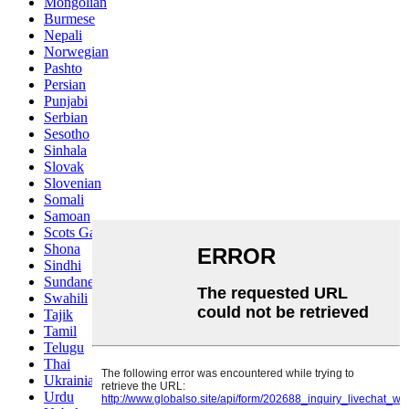
Mongolian
Burmese
Nepali
Norwegian
Pashto
Persian
Punjabi
Serbian
Sesotho
Sinhala
Slovak
Slovenian
Somali
Samoan
Scots Gaelic
Shona
Sindhi
Sundanese
Swahili
Tajik
Tamil
Telugu
Thai
Ukrainian
Urdu