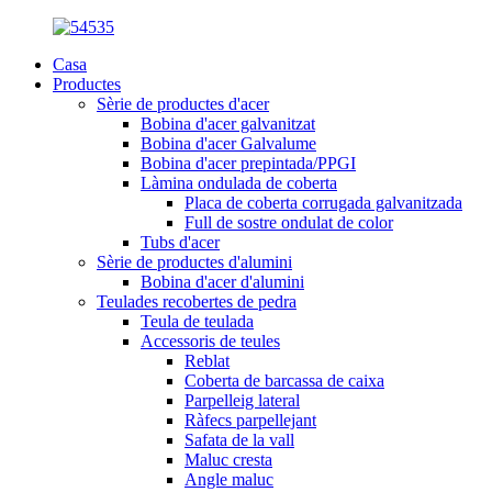
Casa
Productes
Sèrie de productes d'acer
Bobina d'acer galvanitzat
Bobina d'acer Galvalume
Bobina d'acer prepintada/PPGI
Làmina ondulada de coberta
Placa de coberta corrugada galvanitzada
Full de sostre ondulat de color
Tubs d'acer
Sèrie de productes d'alumini
Bobina d'acer d'alumini
Teulades recobertes de pedra
Teula de teulada
Accessoris de teules
Reblat
Coberta de barcassa de caixa
Parpelleig lateral
Ràfecs parpellejant
Safata de la vall
Maluc cresta
Angle maluc