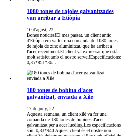
1080 tones de rajoles galvanitzades
van arribar a Etiòpia
10 d'agost, 22
Bones notícies!El mes passat, un client antic
d'Etiòpia em va fer una comanda de 1080 tones
de rajola de zinc aluminitzat, que ha arribat a
l'acer recentment.El client va expressar que està
molt satisfet amb el nostre servei!Especificacions:
0,35*851*36...
180 tones de bobina d'acer
galvanitzat, enviada a Xile
17 de juny, 22
Aquesta setmana, un client xilè va fer una
comanda de 180 tones de bobines d'acer
galvanitzat per a acer lueding.Les especificacions
són: 0,33*940 Aquest client és el nostre nou
client.Va deixar un missatge al lloc web oficial de